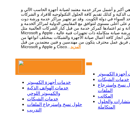
ي أكبر و أشمل مركز خدمة معتمد لصيانة أجهزة الحاسب الآلي و
ف الذكية و كذلك تقديم كافة الحلول التكنولوجيه للافراد و الشركات
د السواء في دولة الكويت. وقد تم تجهيز مراكر خدمة ورشة دوت
 على أعلى مستوى لتتوافق مع المقاييس الدولية لمراكز الخدمة و
انة و تم اعتمادها كمركز خدمة من قبل كبار الشركات العالمية مثل:
Microsoft و Apple ، فهي ورشة صيانة متكاملة ذات تجهيزات فنية عالية
لى انجاز كافة أعمال صيانة الأجهزة والشبكات بمختلف انواعها من
 فريق عمل محترف يتكون من مهندسين و فنين معتمدين من قبل:
المزيد
Microsoft و Apple و Cisco...
أجهزة الكمبيوتر
خدمات الشبكات
خدمات أجهزة الكمبيوتر
 نسخ وإسترجاع
خدمات الهواتف الذكية
الملفات
والكمبيوتر اللوحي
المكاتب
خدمات الشبكات
ستشارات والحلول
حلول نسخ وإسترجاع الملفات
المتكاملة
التدريب