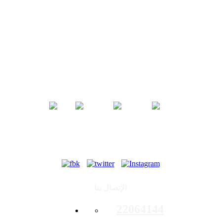
مركز خدمات مرخص ل:
تابعونا على
الإتصال بنا
22064144