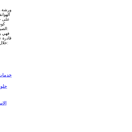
ورشة ه
الهوات
على ح
كوم
الصي
قادرة ع
خلال
خدمات 
حلول
الإ