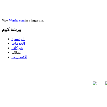
View
Warsha.com
in a larger map
ورشة.كوم
الرئيسية
الخدمات
شركائنا
عملائنا
الإتصال بنا